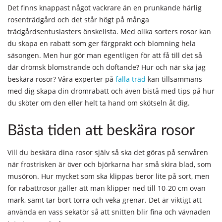
Det finns knappast något vackrare än en prunkande härlig
rosenträdgård och det står högt på många
trädgårdsentusiasters önskelista. Med olika sorters rosor kan
du skapa en rabatt som ger färgprakt och blomning hela
säsongen. Men hur gör man egentligen för att få till det så
där drömsk blomstrande och doftande? Hur och när ska jag
beskära rosor? Våra experter på
fälla träd
kan tillsammans
med dig skapa din drömrabatt och även bistå med tips på hur
du sköter om den eller helt ta hand om skötseln åt dig.
Bästa tiden att beskära rosor
Vill du beskära dina rosor själv så ska det göras på senvåren
när frostrisken är över och björkarna har små skira blad, som
musöron. Hur mycket som ska klippas beror lite på sort, men
för rabattrosor gäller att man klipper ned till 10-20 cm ovan
mark, samt tar bort torra och veka grenar. Det är viktigt att
använda en vass sekatör så att snitten blir fina och vävnaden