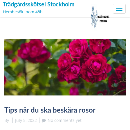
Trädgårdsskötsel Stockholm
Toggl
Hembesök inom 48h
navig
Skip
to
content
Tips när du ska beskära rosor
By
July 5, 2022
No comments yet