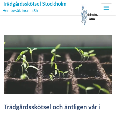
Trädgårdsskötsel Stockholm
Toggl
Hembesök inom 48h
navig
Skip
to
content
Trädgårdsskötsel och äntligen vår i